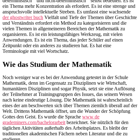
deterministisch ” und nicht-deterministisch ” selbst bedeuten. Es ist
ein Thema mehr Konzentration als erfordert. Es ist eine strenge und
anspruchsvolle intellektuelle Streben. Es umfasst eine wachsende
der ghostwriter buch
Vielfalt und Tiefe der Themen über Geschichte
und Verständnis erfordert ein Method zu kategorisieren und die
vielen Themen in allgemeineren Bereichen der Mathematik zu
organisieren. Es ist ein leistungsfähiges Werkzeug, mit vielen
Anwendungen. Es ist ein Thema, das jeder Schüler auf einen
Zeitpunkt oder ein anderes zu studieren hat. Es hat eine
Terminologie mit viel Wortschatz.
Wie das Studium der Mathematik
Noch weniger war es bei der Anwendung getestet in der Schule
Mathematik, denn im Gegensatz zu Disziplinen wie Wirtschaft,
humanitären Disziplinen und sogar Physik, setzt sie eine Auflösung
der Teilnehmer at Trainingsgruppen des Issues, das seinem Wesen
nach keine eindeutige Lösung. Die Mathematik ist wahrscheinlich
eines der am beschwerten sich über Themen ziemlich überall auf der
Welt. Drittens Mathematik öffnet, um die Wunder der Schöpfung
Gottes den Geist. Es wurde die Sprache
www de
grademiners.com/bachelorarbeit
bezeichnet. Sie nützlich für den
täglichen Aktivitäten außerhalb des Arbeitsplatzes. Es bleibt der
traditionellen akademischen Fächern neben Literatur und die zu
studieren.