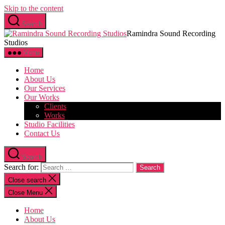
Skip to the content
Search
Ramindra Sound Recording
Studios
Menu
Home
About Us
Our Services
Our Works
Clients
Works
Studio Facilities
Contact Us
Search
Search for:
Close search
Close Menu
Home
About Us